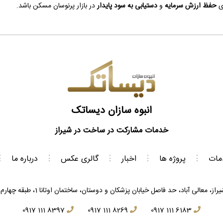
ای
حفظ ارزش سرمایه
و
دستیابی به سود پایدار
در بازار پرنوسان مسکن باشد.
انبوه سازان دیساتک
خدمات مشارکت در ساخت در شیراز
مات
⋮
پروژه ها
⋮
اخبار
⋮
گالری عکس
⋮
درباره ما
⋮
 معالی آباد، حد فاصل خیابان پزشکان و دوستان، ساختمان اوتانا 1، طبقه چهارم، واحد 406
0917 111 8397
0917 111 8269
0917 111 6183