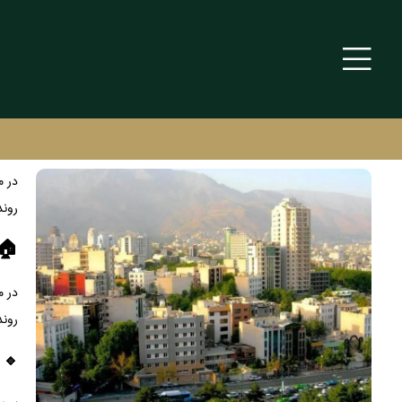
روند
🏠 پی
در م
روند
🔹 و