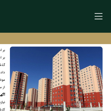
بر اس
بر ا
گذشت
داده
موضو
از س
آگه
نیاز
کارش