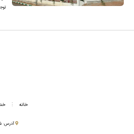
توجه
خانه
⋮
خد
آدرس: شیراز،