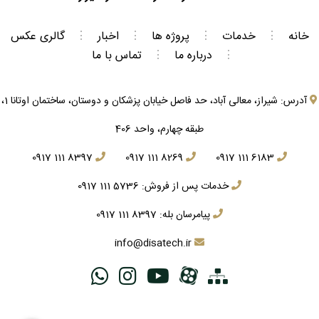
خانه
⋮
خدمات
⋮
پروژه ها
⋮
اخبار
⋮
گالری عکس
⋮
درباره ما
⋮
تماس با ما
آدرس: شیراز، معالی آباد، حد فاصل خیابان پزشکان و دوستان، ساختمان اوتانا 1،
طبقه چهارم، واحد 406
0917 111 8397
0917 111 8269
0917 111 6183
خدمات پس از فروش:
0917 111 5736
پیامرسان بله:
0917 111 8397
info@disatech.ir