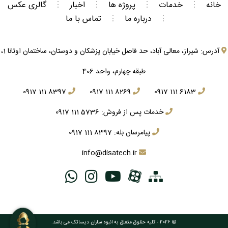
خانه
⋮
خدمات
⋮
پروژه ها
⋮
اخبار
⋮
گالری عکس
⋮
درباره ما
⋮
تماس با ما
آدرس: شیراز، معالی آباد، حد فاصل خیابان پزشکان و دوستان، ساختمان اوتانا 1،
طبقه چهارم، واحد 406
0917 111 8397
0917 111 8269
0917 111 6183
خدمات پس از فروش:
0917 111 5736
پیامرسان بله:
0917 111 8397
info@disatech.ir
© 2026 - کلیه حقوق متعلق به
انبوه سازان دیساتک
می باشد.