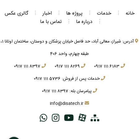
خانه
⋮
خدمات
⋮
پروژه ها
⋮
اخبار
⋮
گالری عکس
⋮
درباره ما
⋮
تماس با ما
آدرس: شیراز، معالی آباد، حد فاصل خیابان پزشکان و دوستان، ساختمان اوتانا 1،
طبقه چهارم، واحد 406
0917 111 8397
0917 111 8269
0917 111 6183
خدمات پس از فروش:
0917 111 5736
پیامرسان بله:
0917 111 8397
info@disatech.ir