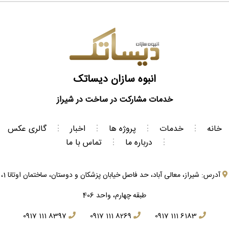
انبوه سازان دیساتک
خدمات مشارکت در ساخت در شیراز
خانه
⋮
خدمات
⋮
پروژه ها
⋮
اخبار
⋮
گالری عکس
⋮
درباره ما
⋮
تماس با ما
آدرس: شیراز، معالی آباد، حد فاصل خیابان پزشکان و دوستان، ساختمان اوتانا 1،
طبقه چهارم، واحد 406
0917 111 8397
0917 111 8269
0917 111 6183