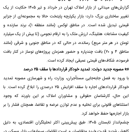
گزارش‌های میدانی از بازار املاک تهران در خرداد و تیر ۱۴۰۵ حکایت از یک
تغییر ساختاری بزرگ دارد؛ بازار یکپارچه پایتخت حالا به مجموعه‌ای از جزایر
قیمتی تبدیل شده است. در مناطق لوکس (مانند منطقه ۱)، برند سازنده و
کیفیت مشاعات هتلینگ، ارزش ملک را به ارقام نجومی (تا بیش از یک میلیارد
تومان در هر متر مربع) رسانده، در حالی که در مناطق جنوبی و شرقی (مانند
مناطق ۴ و ۲۰) بافت چندپاره و حضور همزمان پروژه‌های نوساز در کنار بافت
فرسوده، شکاف‌های قیمتی عمیقی ایجاد کرده است.
📜 مصوبه جدید دولت: تمدید خودکار قراردادها با سقف ۲۵ درصد
با ورود به فصل جابه‌جایی مستأجران، وزارت راه و شهرسازی مصوبه تمدید
خودکار قراردادهای اجاره با سقف افزایش ۲۵ درصدی را ابلاغ کرده است. با
این حال، کارشناسان حقوقی و مشاوران املاک بر این باورند که وجود
استثناهای قانونی برای تخلیه و عدم توازن عرضه و تقاضا، همچنان فشار را بر
بازار اجاره‌بها حفظ خواهد کرد.
چشم‌انداز تابستان ۱۴۰۵: طبق پیش‌بینی اکثر تحلیلگران اقتصادی، به دلیل
کاهش شدید قدرت خرید متقاضیان و غیبت تقاضای سرمایه‌ای، بازار مسکن در